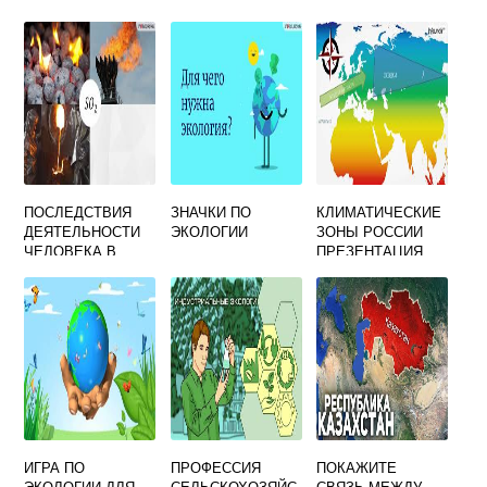
ЮНЫЙ ЭКОЛОГ 6
ДЛЯ ПОДДЕРЖКИ
7 ЛЕТ
ПРОЕКТОВ
СВЯЗАННЫХ С
КЛИМАТОМ ИЛИ
ОКРУЖАЮЩЕЙ
СРЕДОЙ
ПОСЛЕДСТВИЯ
ЗНАЧКИ ПО
КЛИМАТИЧЕСКИЕ
ДЕЯТЕЛЬНОСТИ
ЭКОЛОГИИ
ЗОНЫ РОССИИ
ЧЕЛОВЕКА В
ПРЕЗЕНТАЦИЯ
ОКРУЖАЮЩЕЙ
СРЕДЕ
ИГРА ПО
ПРОФЕССИЯ
ПОКАЖИТЕ
ЭКОЛОГИИ ДЛЯ
СЕЛЬСКОХОЗЯЙС
СВЯЗЬ МЕЖДУ