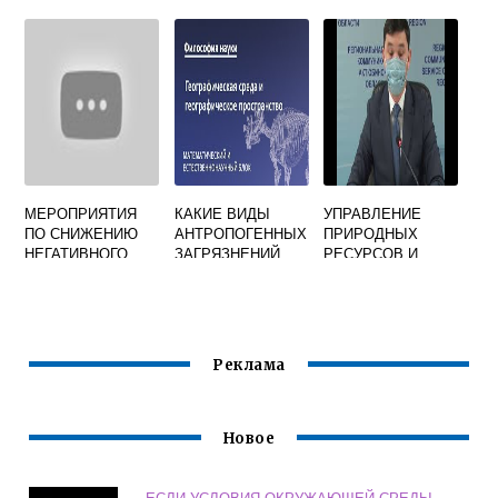
НЕМЕЦКИМ
КОНКУРС
БИОЛОГОМ Э
ГЕККЕЛЕМ
МЕРОПРИЯТИЯ
КАКИЕ ВИДЫ
УПРАВЛЕНИЕ
ПО СНИЖЕНИЮ
АНТРОПОГЕННЫХ
ПРИРОДНЫХ
НЕГАТИВНОГО
ЗАГРЯЗНЕНИЙ
РЕСУРСОВ И
ВОЗДЕЙСТВИЯ НА
ИСПЫТЫВАЕТ
РЕГУЛИРОВАНИЯ
ОКРУЖАЮЩУЮ
ГЕОГРАФИЧЕСКА
ПРИРОДОПОЛЬЗО
СРЕДУ ОБРАЗЕЦ
Я СРЕДА
ВАНИЯ Г АЛМАТЫ
Реклама
Новое
ЕСЛИ УСЛОВИЯ ОКРУЖАЮЩЕЙ СРЕДЫ