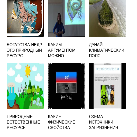
БОГАТСТВА НЕДР
КАКИМ
ДУНАЙ
ЭТО ПРИРОДНЫЙ
АРГУМЕНТОМ
КЛИМАТИЧЕСКИЙ
РЕСУРС
МОЖНО
ПОЯС
ПОДТВЕРДИТЬ
ЧТО БИОСФЕРА
ПОЯВИЛАСЬ НА
ЗЕМЛЕ 4 МЛРД
ЛЕТ НАЗАД
ПРИРОДНЫЕ
КАКИЕ
СХЕМА
ЕСТЕСТВЕННЫЕ
ФИЗИЧЕСКИЕ
ИСТОЧНИКИ
РЕСУРСЫ
СВОЙСТВА
ЗАГРЯЗНЕНИЯ
ОКРУЖАЮЩЕЙ
ВОЗДУХА И ВИДЫ