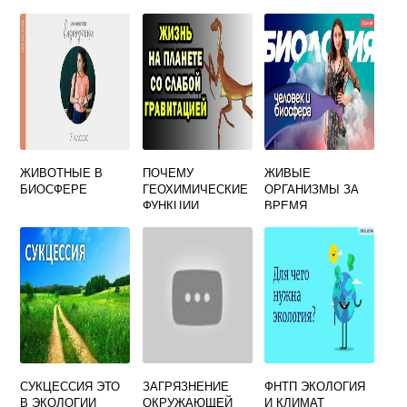
СЛОЯ
ЗАГРЯЗНЯЮЩИХ
СИСТЕМОЙ ТАК
ВЕЩЕСТВ В
КАК ОНА
ОКРУЖАЮЩУЮ
СРЕДУ И ИХ
ИСТОЧНИКОВ
ЖИВОТНЫЕ В
ПОЧЕМУ
ЖИВЫЕ
БИОСФЕРЕ
ГЕОХИМИЧЕСКИЕ
ОРГАНИЗМЫ ЗА
ФУНКЦИИ
ВРЕМЯ
БИОСФЕРЫ
СУЩЕСТВОВАНИЯ
ОПРЕДЕЛЯЮТСЯ
БИОСФЕРЫ
ЖИВЫМИ
МНОГОКРАТНО
ОРГАНИЗМАМИ
ИСПОЛЬЗОВАЛИ
ОДНИ И ТЕ ЖЕ
СУКЦЕССИЯ ЭТО
ЗАГРЯЗНЕНИЕ
ФНТП ЭКОЛОГИЯ
В ЭКОЛОГИИ
ОКРУЖАЮЩЕЙ
И КЛИМАТ