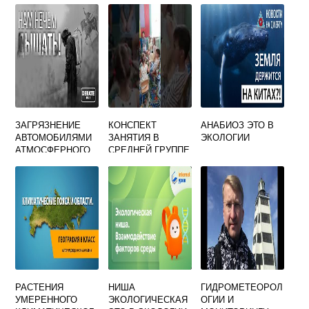
ЧЕЛОВЕК ДЛЯ
ПОДДЕРЖАНИЯ
УСТОЙЧИВОСТИ
ЭКОСИСТЕМЫ
ЗАГРЯЗНЕНИЕ
КОНСПЕКТ
АНАБИОЗ ЭТО В
АВТОМОБИЛЯМИ
ЗАНЯТИЯ В
ЭКОЛОГИИ
АТМОСФЕРНОГО
СРЕДНЕЙ ГРУППЕ
ВОЗДУХА
ПО ЭКОЛОГИИ
РЕШЕНИЕ
ПРОБЛЕМЫ
ТАБЛИЦА
РАСТЕНИЯ
НИША
ГИДРОМЕТЕОРОЛ
УМЕРЕННОГО
ЭКОЛОГИЧЕСКАЯ
ОГИИ И