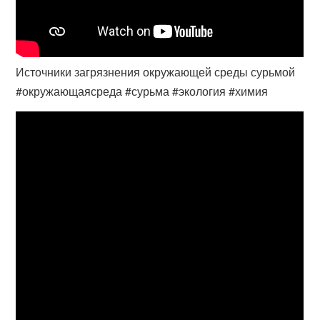
Источники загрязнения окружающей среды сурьмой
#окружающаясреда #сурьма #экология #химия