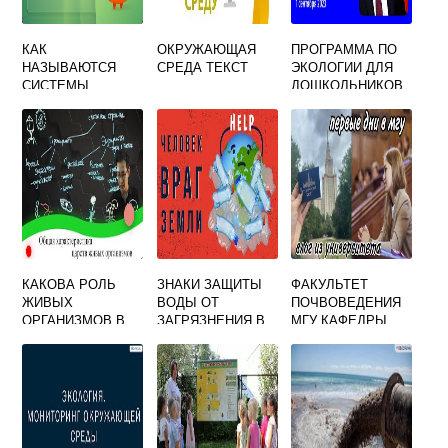
КАК
ОКРУЖАЮЩАЯ
ПРОГРАММА ПО
НАЗЫВАЮТСЯ
СРЕДА ТЕКСТ
ЭКОЛОГИИ ДЛЯ
СИСТЕМЫ
ДОШКОЛЬНИКОВ
УСТОЙЧИВЫЕ
В
ПРИ
ДОПОЛНИТЕЛЬНО
ПОСТУПЛЕНИИ
М ОБРАЗОВАНИИ
ЭНЕРГИИ И
ВЕЩЕСТВА ИЗ
ОКРУЖАЮЩЕЙ
СРЕДЫ
КАКОВА РОЛЬ
ЗНАКИ ЗАЩИТЫ
ФАКУЛЬТЕТ
ЖИВЫХ
ВОДЫ ОТ
ПОЧВОВЕДЕНИЯ
ОРГАНИЗМОВ В
ЗАГРЯЗНЕНИЯ В
МГУ КАФЕДРЫ
ПРОЦЕССЕ
КАРТИНКАХ ДЛЯ
ФОРМИРОВАНИЯ
ДЕТЕЙ
ЭКОСИСТЕМЫ НА
СКАЛАХ