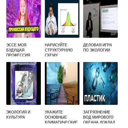
ДЛЯ СТРАН
ДРЕВНЕГО
ВОСТОКА
ЭССЕ МОЯ
НАРИСУЙТЕ
ДЕЛОВАЯ ИГРА
БУДУЩАЯ
СТРУКТУРНУЮ
ПО ЭКОЛОГИИ
ПРОФЕССИЯ
СХЕМУ
ЭКОЛОГ
ВЗАИМОДЕЙСТВИ
Я ЧЕЛОВЕКА С
БИОСФЕРОЙ
ТЕХНОСФЕРОЙ И
СОЦИАЛЬНОЙ
СРЕДОЙ
ЭКОЛОГИЯ И
УКАЖИТЕ
ЗАГРЯЗНЕНИЕ
КУЛЬТУРА
ОСНОВНЫЕ
ВОД МИРОВОГО
КЛИМАТИЧЕСКИЕ
ОКЕАНА ДОКЛАД
ФАКТОРЫ