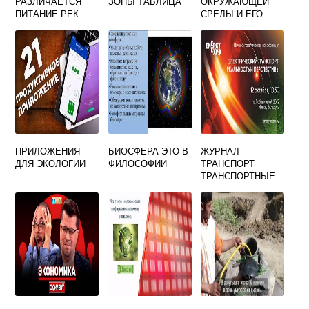
РАЗЛИЧАЕТСЯ
ЗОНЫ ТАБЛИЦА
ОКРУЖАЮЩЕЙ
ПИТАНИЕ РЕК
СРЕДЫ И ЕГО
УМЕРЕННОГО
ВЛИЯНИЕ НА
КЛИМАТИЧЕСКОГ
ЗДОРОВЬЕ
О ПОЯСА И
ЧЕЛОВЕКА
ЭКВАТОРИАЛЬНО
ГО
ТРОПИЧЕСКОГО
ПРИЛОЖЕНИЯ
БИОСФЕРА ЭТО В
ЖУРНАЛ
ДЛЯ ЭКОЛОГИИ
ФИЛОСОФИИ
ТРАНСПОРТ
ТРАНСПОРТНЫЕ
СООРУЖЕНИЯ
ЭКОЛОГИЯ