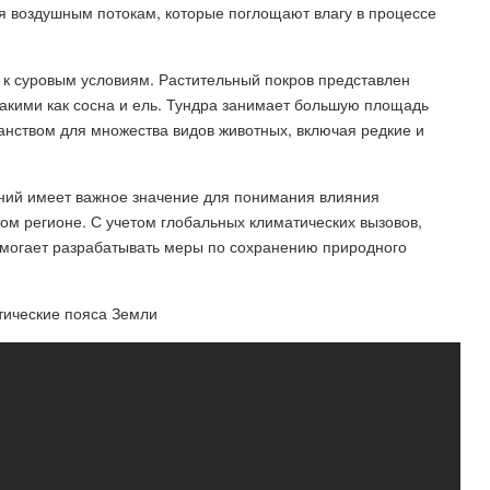
я воздушным потокам, которые поглощают влагу в процессе
 к суровым условиям. Растительный покров представлен
кими как сосна и ель. Тундра занимает большую площадь
анством для множества видов животных, включая редкие и
ений имеет важное значение для понимания влияния
том регионе. С учетом глобальных климатических вызовов,
омогает разрабатывать меры по сохранению природного
тические пояса Земли