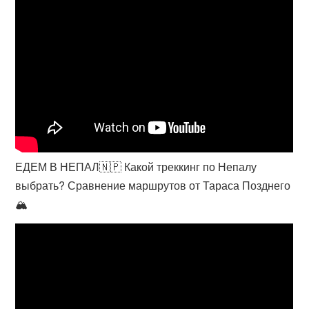
ЕДЕМ В НЕПАЛ🇳🇵 Какой треккинг по Непалу
выбрать? Сравнение маршрутов от Тараса Позднего
🏔