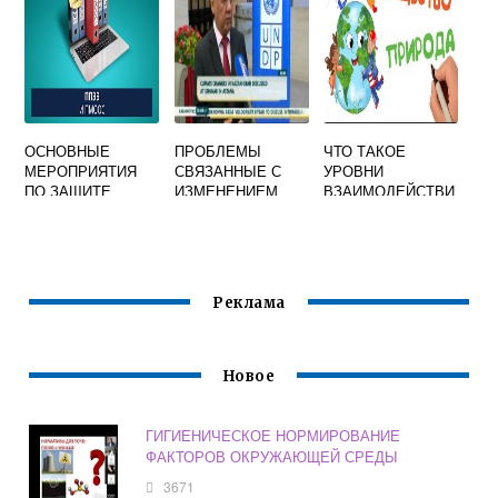
ПРИМЕСИ В
ОКРУЖАЮЩЕЙ
СРЕДЕ
ОСНОВНЫЕ
ПРОБЛЕМЫ
ЧТО ТАКОЕ
МЕРОПРИЯТИЯ
СВЯЗАННЫЕ С
УРОВНИ
ПО ЗАЩИТЕ
ИЗМЕНЕНИЕМ
ВЗАИМОДЕЙСТВИ
ОКРУЖАЮЩЕЙ
КЛИМАТА В
Я ЧЕЛОВЕКА И
СРЕДЫ ОТ
КАЗАХСТАНЕ
ОКРУЖАЮЩЕЙ
ВОЗДЕЙСТВИЯ
СУХОПУТНАЯ
ЕГО СРЕДЫ
ТСМ
СТРАНА
Реклама
Новое
ГИГИЕНИЧЕСКОЕ НОРМИРОВАНИЕ
ФАКТОРОВ ОКРУЖАЮЩЕЙ СРЕДЫ
3671