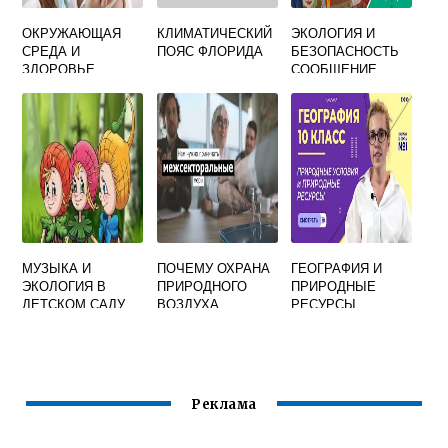
ОКРУЖАЮЩАЯ
КЛИМАТИЧЕСКИЙ
ЭКОЛОГИЯ И
СРЕДА И
ПОЯС ФЛОРИДА
БЕЗОПАСНОСТЬ
ЗДОРОВЬЕ
СООБЩЕНИЕ
ЧЕЛОВЕКА
КОНСПЕКТ
МУЗЫКА И
ПОЧЕМУ ОХРАНА
ГЕОГРАФИЯ И
ЭКОЛОГИЯ В
ПРИРОДНОГО
ПРИРОДНЫЕ
ДЕТСКОМ САДУ
ВОЗДУХА
РЕСУРСЫ
ЯВЛЯЕТСЯ
КЛЮЧЕВОЙ
ПРОБЛЕМОЙ
ОЗДОРОВЛЕНИЯ
ОКРУЖАЮЩЕЙ
Реклама
СРЕДЫ