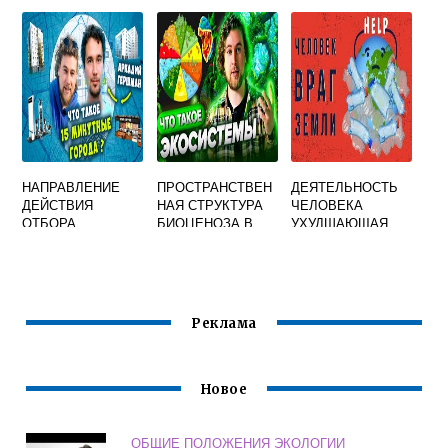
СЛОЯ
ВОЗДУХА
ЗАКЛЮЧАЕТСЯ В
ОСЛАБЛЕНИИ
ДЕЙСТВИЯ
НАПРАВЛЕНИЕ
ПРОСТРАНСТВЕН
ДЕЯТЕЛЬНОСТЬ
ДЕЙСТВИЯ
НАЯ СТРУКТУРА
ЧЕЛОВЕКА
ОТБОРА
БИОЦЕНОЗА В
УХУДШАЮЩАЯ
ЕСТЕСТВЕННАЯ
ПЕРВУЮ
СОСТОЯНИЕ
ЭКОСИСТЕМА И
ОЧЕРЕДЬ
ОКРУЖАЮЩЕЙ
ИСКУССТВЕННАЯ
ОПРЕДЕЛЯЕТСЯ
СРЕДЫ ТАБЛИЦА
ТАБЛИЦА
Реклама
Новое
ОБЩИЕ ПОЛОЖЕНИЯ ЭКОЛОГИИ