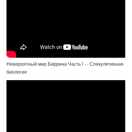
Невероятный мир Биррина Часть I - - Спекулятивная
биология