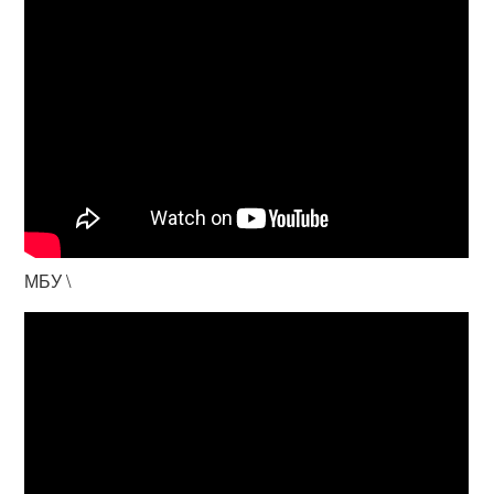
МБУ \