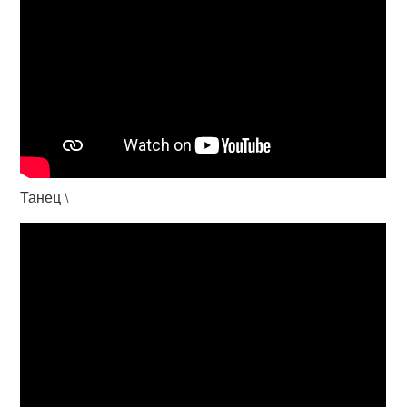
Танец \