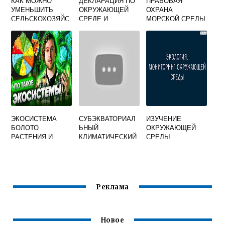
КАК МОЖНО
ДЕКЛАРАЦИЯ ПО
ПРАВОВАЯ
УМЕНЬШИТЬ
ОКРУЖАЮЩЕЙ
ОХРАНА
СЕЛЬСКОХОЗЯЙС
СРЕДЕ И
МОРСКОЙ СРЕДЫ
ТВЕННОЕ
РАЗВИТИЮ
ОТ ЗАГРЯЗНЕНИЯ
ЗАГРЯЗНЕНИЕ
СРЕДЫ
ЭКОСИСТЕМА
СУБЭКВАТОРИАЛ
ИЗУЧЕНИЕ
БОЛОТО
ЬНЫЙ
ОКРУЖАЮЩЕЙ
РАСТЕНИЯ И
КЛИМАТИЧЕСКИЙ
СРЕДЫ
ЖИВОТНЫЕ
ПОЯС
Реклама
Новое