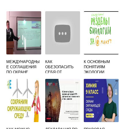
МЕЖДУНАРОДНЫ
КАК
К ОСНОВНЫМ
Е СОГЛАШЕНИЯ
ОБЕЗОПАСИТЬ
ПОНЯТИЯМ
ПО ОХРАНЕ
СЕБЯ ОТ
ЭКОЛОГИИ
ОКРУЖАЮЩЕЙ
НЕГАТИВНОГО
ОТНОСЯТСЯ
СРЕДЫ
ВЛИЯНИЯ
СЛЕДУЮЩИЕ
ОКРУЖАЮЩЕЙ
ТЕРМИНЫ
СРЕДЫ