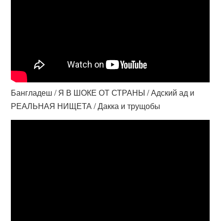
Бангладеш / Я В ШОКЕ ОТ СТРАНЫ / Адский ад и
РЕАЛЬНАЯ НИЩЕТА / Дакка и трущобы