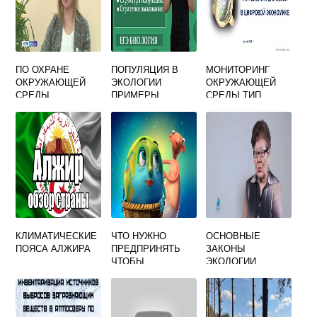
ПО ОХРАНЕ
ПОПУЛЯЦИЯ В
МОНИТОРИНГ
ОКРУЖАЮЩЕЙ
ЭКОЛОГИИ
ОКРУЖАЮЩЕЙ
СРЕДЫ
ПРИМЕРЫ
СРЕДЫ ТИП
МОДЕЛИ
АНАЛОГИЯ
ИДЕАЛЬНАЯ
МАТЕМАТИЧЕСКА
Я
КЛИМАТИЧЕСКИЕ
ЧТО НУЖНО
ОСНОВНЫЕ
ПОЯСА АЛЖИРА
ПРЕДПРИНЯТЬ
ЗАКОНЫ
ЧТОБЫ
ЭКОЛОГИИ
ОПТИМИЗИРОВАТ
Ь ОТНОШЕНИЯ
ЧЕЛОВЕКА И
ОКРУЖАЮЩЕЙ