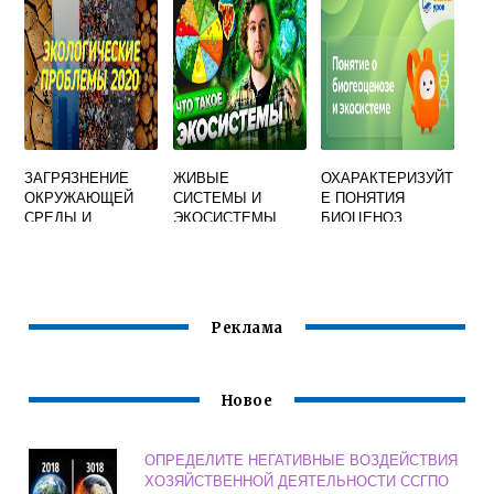
ИНТЕРЕСЫ
ЗАЛЕГАЮЩИХ
ЧЕЛОВЕКА А
НИЖЕ
НЕОБХОДИМОСТ
СОВРЕМЕННОЙ
Ь СОХРАНЕНИЯ
БИОСФЕРЫ
БИОСФЕРЫ
НАЗЫВАЮТ
ЗАГРЯЗНЕНИЕ
ЖИВЫЕ
ОХАРАКТЕРИЗУЙТ
ОКРУЖАЮЩЕЙ
СИСТЕМЫ И
Е ПОНЯТИЯ
СРЕДЫ И
ЭКОСИСТЕМЫ
БИОЦЕНОЗ
ЭКОЛОГИЧЕСКИЕ
ПОЧЕМУ ВАЖНО
БИОГЕОЦЕНОЗ
ПРОБЛЕМЫ
ИХ ИЗУЧАТЬ
ЭКОСИСТЕМА
ЧЕЛОВЕЧЕСТВА
БИОСИСТЕМА
Реклама
Новое
ОПРЕДЕЛИТЕ НЕГАТИВНЫЕ ВОЗДЕЙСТВИЯ
ХОЗЯЙСТВЕННОЙ ДЕЯТЕЛЬНОСТИ ССГПО