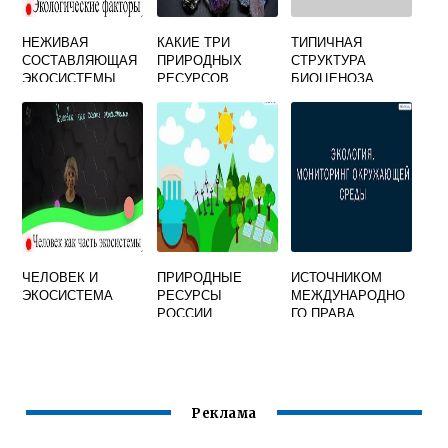
НЕЖИВАЯ
КАКИЕ ТРИ
ТИПИЧНАЯ
СОСТАВЛЯЮЩАЯ
ПРИРОДНЫХ
СТРУКТУРА
ЭКОСИСТЕМЫ
РЕСУРСОВ
БИОЦЕНОЗА
ОТНОСЯТСЯ К
СОСТОИТ ИЗ
НЕИСЧЕРПАЕМЫ
КОНСУМЕНТОВ И
М
РЕДУЦЕНТОВ
ЧЕЛОВЕК И
ПРИРОДНЫЕ
ИСТОЧНИКОМ
ЭКОСИСТЕМА
РЕСУРСЫ
МЕЖДУНАРОДНО
РОССИИ
ГО ПРАВА
КАРТИНКИ ДЛЯ
ОКРУЖАЮЩЕЙ
ПРЕЗЕНТАЦИИ
СРЕДЫ
СОЗДАЮЩИМ
ОБЯЗАТЕЛЬНОЕ
ТВЕРДОЕ ПРАВО
Реклама
ЯВЛЯЕТСЯ