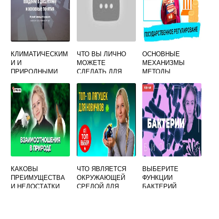
КЛИМАТИЧЕСКИМ
ЧТО ВЫ ЛИЧНО
ОСНОВНЫЕ
И И
МОЖЕТЕ
МЕХАНИЗМЫ
ПРИРОДНЫМИ
СДЕЛАТЬ ДЛЯ
МЕТОДЫ
ЯВЛЕНИЯМИ
ЗАЩИТЫ ЖИВОЙ
ГОСУДАРСТВЕНН
ОБУСЛОВЛЕНЫ
ПРИРОДЫ И
ОГО УПРАВЛЕНИЯ
ОПАСНОСТИ
ОКРУЖАЮЩЕЙ
ПРИРОДООХРАНН
СРЕДЫ
ОЙ
ДЕЯТЕЛЬНОСТЬЮ
КАКОВЫ
ЧТО ЯВЛЯЕТСЯ
ВЫБЕРИТЕ
ПРЕИМУЩЕСТВА
ОКРУЖАЮЩЕЙ
ФУНКЦИИ
И НЕДОСТАТКИ
СРЕДОЙ ДЛЯ
БАКТЕРИЙ
ОТНОШЕНИЯ К
ЛЯГУШКИ
ВЫПОЛНЯЕМЫЕ
ПРИРОДЕ В
ИМИ В БИОСФЕРЕ
ТОТАЛИТАРНОМ
ХЕМОСИНТЕЗ