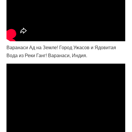
Варанаси Ад на Земле! Город Ужасов и Ядовитая
Вода из Реки Ганг! Варанаси, Индия.