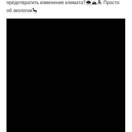
предотвратить изменение климата?🌨️🏔️🏝️ Просто
об экологии🦕