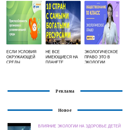
ОТНОСЯТСЯ
СНИЖЕНИЕ
ТЕХНОГЕННОЙ
НАГРУЗКИ НА
ОКРУЖАЮЩУЮ
СРЕДУ
ЕСЛИ УСЛОВИЯ
НЕ ВСЕ
ЭКОЛОГИЧЕСКОЕ
ОКРУЖАЮЩЕЙ
ИМЕЮЩИЕСЯ НА
ПРАВО ЭТО В
СРЕДЫ
ПЛАНЕТЕ
ЭКОЛОГИИ
МЕНЯЮТСЯ
ПРИРОДНЫЕ
ДОСТАТОЧНО
РЕСУРСЫ
БЫСТРО
ЗАДЕЙСТВОВАНЫ
В
ХОЗЯЙСТВЕННОЙ
Реклама
ДЕЯТЕЛЬНОСТИ
ЛЮДЕЙ
Новое
ВЛИЯНИЕ ЭКОЛОГИИ НА ЗДОРОВЬЕ ДЕТЕЙ