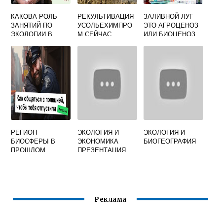
КАКОВА РОЛЬ
РЕКУЛЬТИВАЦИЯ
ЗАЛИВНОЙ ЛУГ
ЗАНЯТИЙ ПО
УСОЛЬЕХИМПРО
ЭТО АГРОЦЕНОЗ
ЭКОЛОГИИ В
М СЕЙЧАС
ИЛИ БИОЦЕНОЗ
РАЗВИТИИ
ЛИЧНОСТИ ДЕТЕЙ
РЕГИОН
ЭКОЛОГИЯ И
ЭКОЛОГИЯ И
БИОСФЕРЫ В
ЭКОНОМИКА
БИОГЕОГРАФИЯ
ПРОШЛОМ
ПРЕЗЕНТАЦИЯ
ПРЕОБРАЗОВАНН
ЫЙ ЛЮДЬМИ С
ПОМОЩЬЮ
ПРЯМОГО ИЛИ
КОСВЕННОГО
Реклама
ВОЗДЕЙСТВИЯ