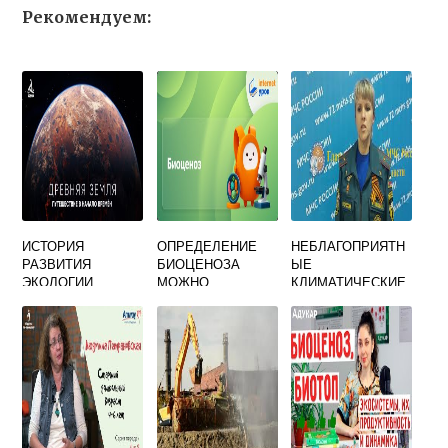
Рекомендуем:
ИСТОРИЯ
ОПРЕДЕЛЕНИЕ
НЕБЛАГОПРИЯТН
РАЗВИТИЯ
БИОЦЕНОЗА
ЫЕ
ЭКОЛОГИИ
МОЖНО
КЛИМАТИЧЕСКИЕ
ПРЕДСТАВИТЬ В
ЯВЛЕНИЯ В
ВИДЕ
РОССИИ
СЛЕДУЮЩЕЙ
СООБЩЕНИЕ
ФОРМУЛЫ
СХЕМЫ А
ФИТОЦЕНОЗ
ЗООЦЕНОЗ
БИОТОП