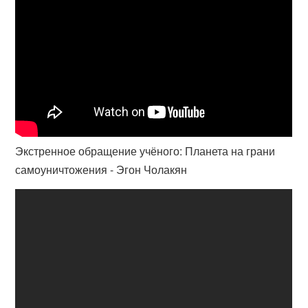
Экстренное обращение учёного: Планета на грани
самоуничтожения - Эгон Чолакян