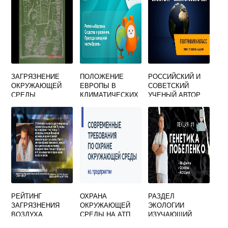
ЗАГРЯЗНЕНИЕ
ПОЛОЖЕНИЕ
РОССИЙСКИЙ И
ОКРУЖАЮЩЕЙ
ЕВРОПЫ В
СОВЕТСКИЙ
СРЕДЫ
КЛИМАТИЧЕСКИХ
УЧЕНЫЙ АВТОР
ЯВЛЯЕТСЯ
ПОЯСАХ И
КОНЦЕПЦИИ
АКТУАЛЬНЕЙШЕЙ
ПРИРОДНЫХ
БИОСФЕРЫ КАК
ПРОБЛЕМОЙ
ЗОНАХ
ЖИВОЙ
СОВРЕМЕННОСТИ
ОБОЛОЧКИ
ПЛАНЕТЫ
РЕЙТИНГ
ОХРАНА
РАЗДЕЛ
ЗАГРЯЗНЕНИЯ
ОКРУЖАЮЩЕЙ
ЭКОЛОГИИ
ВОЗДУХА
СРЕДЫ НА АТП
ИЗУЧАЮЩИЙ
БОЛЕЗНИ