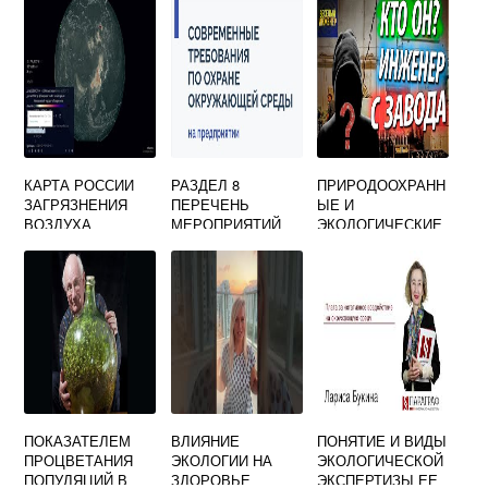
ЧЕЛОВЕЧЕСКАЯ
ДЕЯТЕЛЬНОСТЬ
СТАНОВИТСЯ
ГЛАВНЫМ
ФАКТОРОМ
ОТВЕТ
КАРТА РОССИИ
РАЗДЕЛ 8
ПРИРОДООХРАНН
ЗАГРЯЗНЕНИЯ
ПЕРЕЧЕНЬ
ЫЕ И
ВОЗДУХА
МЕРОПРИЯТИЙ
ЭКОЛОГИЧЕСКИЕ
ПО ОХРАНЕ
ПРОБЛЕМЫ
ОКРУЖАЮЩЕЙ
МАШИНОСТРОЕН
СРЕДЫ
ИЯ
ПОКАЗАТЕЛЕМ
ВЛИЯНИЕ
ПОНЯТИЕ И ВИДЫ
ПРОЦВЕТАНИЯ
ЭКОЛОГИИ НА
ЭКОЛОГИЧЕСКОЙ
ПОПУЛЯЦИЙ В
ЗДОРОВЬЕ
ЭКСПЕРТИЗЫ ЕЕ