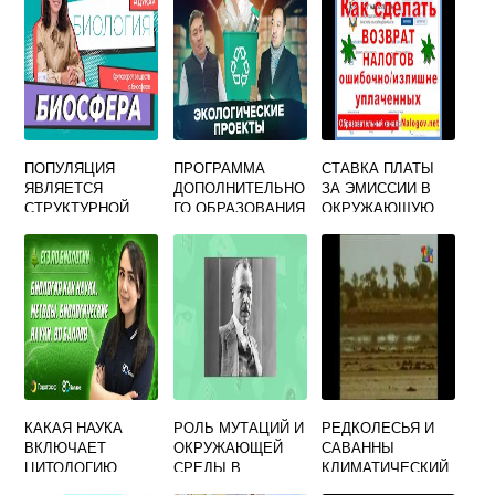
ПОПУЛЯЦИЯ
ПРОГРАММА
СТАВКА ПЛАТЫ
ЯВЛЯЕТСЯ
ДОПОЛНИТЕЛЬНО
ЗА ЭМИССИИ В
СТРУКТУРНОЙ
ГО ОБРАЗОВАНИЯ
ОКРУЖАЮЩУЮ
ЕДИНИЦЕЙ
ЮНЫЙ ЭКОЛОГ 7
СРЕДУ НА 2022
БИОСФЕРЫ
15 ЛЕТ
ГОД
КАКАЯ НАУКА
РОЛЬ МУТАЦИЙ И
РЕДКОЛЕСЬЯ И
ВКЛЮЧАЕТ
ОКРУЖАЮЩЕЙ
САВАННЫ
ЦИТОЛОГИЮ
СРЕДЫ В
КЛИМАТИЧЕСКИЙ
БИОЛОГИЮ
ЭВОЛЮЦИИ
ПОЯС