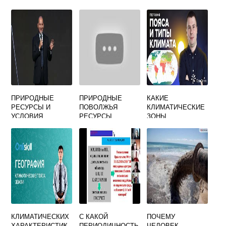
ПРУД ОЗЕРО
ПРОЦЕССЫ НА
ДУБРАВА СТЕПЬ
УРОВНЕ
БИОСФЕРЫ
ПРИРОДНЫЕ
ПРИРОДНЫЕ
КАКИЕ
РЕСУРСЫ И
ПОВОЛЖЬЯ
КЛИМАТИЧЕСКИЕ
УСЛОВИЯ
РЕСУРСЫ
ЗОНЫ
КЛИМАТИЧЕСКИХ
С КАКОЙ
ПОЧЕМУ
ХАРАКТЕРИСТИК
ПЕРИОДИЧНОСТЬ
ЧЕЛОВЕК