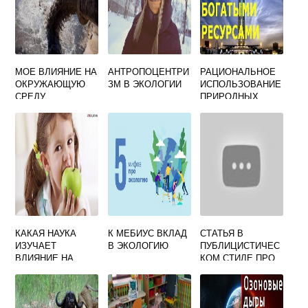
МОЕ ВЛИЯНИЕ НА
АНТРОПОЦЕНТРИ
РАЦИОНАЛЬНОЕ
ОКРУЖАЮЩУЮ
ЗМ В ЭКОЛОГИИ
ИСПОЛЬЗОВАНИЕ
СРЕДУ
ПРИРОДНЫХ
РЕСУРСОВ
КОНСПЕКТ
КАКАЯ НАУКА
К МЕБИУС ВКЛАД
СТАТЬЯ В
ИЗУЧАЕТ
В ЭКОЛОГИЮ
ПУБЛИЦИСТИЧЕС
ВЛИЯНИЕ НА
КОМ СТИЛЕ ПРО
ЧЕЛОВЕКА
ЭКОЛОГИЮ
ОКРУЖАЮЩЕЙ
СРЕДЫ ТРУДА И
БЫТА