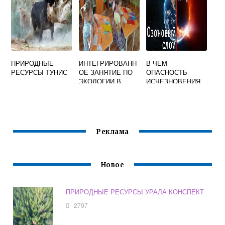
ПРИРОДНЫЕ
ИНТЕГРИРОВАНН
В ЧЕМ
РЕСУРСЫ ТУНИС
ОЕ ЗАНЯТИЕ ПО
ОПАСНОСТЬ
ЭКОЛОГИИ В
ИСЧЕЗНОВЕНИЯ
ПОДГОТОВИТЕЛЬ
ОЗОНОВОГО
НОЙ ГРУППЕ
СЛОЯ
АТМОСФЕРЫ
Реклама
Новое
ПРИРОДНЫЕ РЕСУРСЫ УРАЛА КОНСПЕКТ
2797