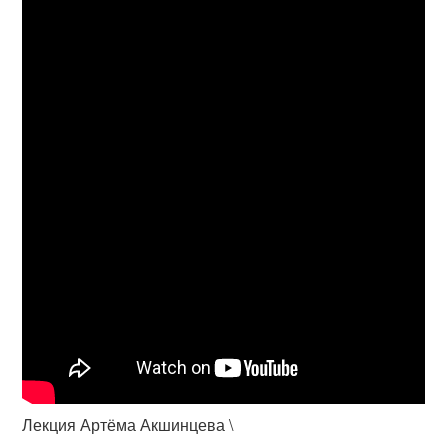
Лекция Артёма Акшинцева \