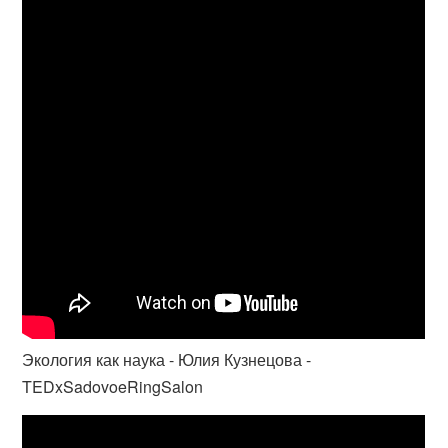
Экология как наука - Юлия Кузнецова -
TEDxSadovoeRingSalon