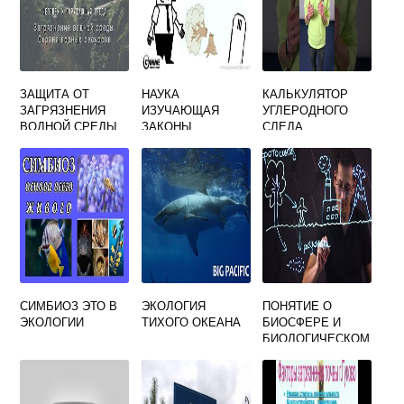
ЗАЩИТА ОТ
НАУКА
КАЛЬКУЛЯТОР
ЗАГРЯЗНЕНИЯ
ИЗУЧАЮЩАЯ
УГЛЕРОДНОГО
ВОДНОЙ СРЕДЫ
ЗАКОНЫ
СЛЕДА
ВЗАИМОДЕЙСТВИ
GREENPEACE
Я
НАРОДОНАСЕЛЕН
ИЯ С
ОКРУЖАЮЩЕЙ
СРЕДОЙ
СИМБИОЗ ЭТО В
ЭКОЛОГИЯ
ПОНЯТИЕ О
ЭКОЛОГИИ
ТИХОГО ОКЕАНА
БИОСФЕРЕ И
БИОЛОГИЧЕСКОМ
КРУГОВОРОТЕ