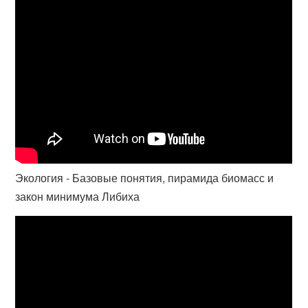
Экология - Базовые понятия, пирамида биомасс и
закон минимума Либиха