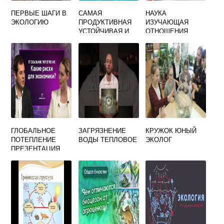
ПЕРВЫЕ ШАГИ В
САМАЯ
НАУКА
ЭКОЛОГИЮ
ПРОДУКТИВНАЯ
ИЗУЧАЮЩАЯ
УСТОЙЧИВАЯ И
ОТНОШЕНИЯ
РАЗНООБРАЗНАЯ
ОРГАНИЗМОВ
ЭКОСИСТЕМА А
МЕЖДУ СОБОЙ И
ЭКВАТОРИАЛЬНЫ
С ОКРУЖАЮЩЕЙ
Й ЛЕС
СРЕДОЙ
ГЛОБАЛЬНОЕ
ЗАГРЯЗНЕНИЕ
КРУЖОК ЮНЫЙ
ПОТЕПЛЕНИЕ
ВОДЫ ТЕПЛОВОЕ
ЭКОЛОГ
ПРЕЗЕНТАЦИЯ
ПО ЭКОЛОГИИ