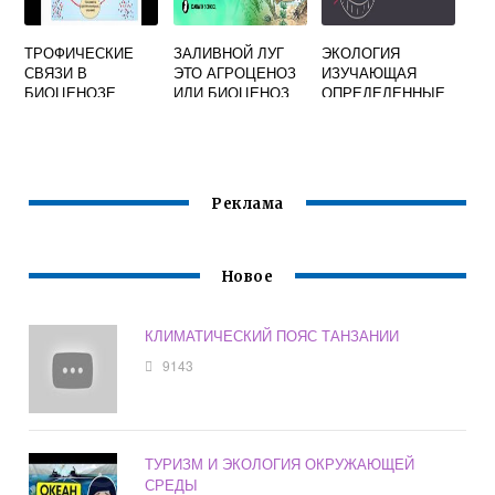
ТРОФИЧЕСКИЕ
ЗАЛИВНОЙ ЛУГ
ЭКОЛОГИЯ
СВЯЗИ В
ЭТО АГРОЦЕНОЗ
ИЗУЧАЮЩАЯ
БИОЦЕНОЗЕ
ИЛИ БИОЦЕНОЗ
ОПРЕДЕЛЕННЫЕ
ВОЗНИКАЮТ
ТАКСОНОМИЧЕСК
КОГДА ОСОБИ
ИЕ ГРУППЫ
ОДНОГО ВИДА
ОТНОСИТСЯ
Реклама
Новое
КЛИМАТИЧЕСКИЙ ПОЯС ТАНЗАНИИ
9143
ТУРИЗМ И ЭКОЛОГИЯ ОКРУЖАЮЩЕЙ
СРЕДЫ