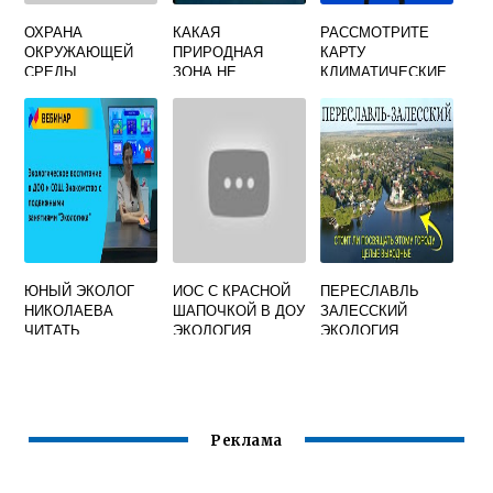
ОХРАНА
КАКАЯ
РАССМОТРИТЕ
ОКРУЖАЮЩЕЙ
ПРИРОДНАЯ
КАРТУ
СРЕДЫ
ЗОНА НЕ
КЛИМАТИЧЕСКИЕ
ЖИВОТНЫЕ
ФОРМИРУЕТСЯ В
ПОЯСА МИРА И
УМЕРЕННОМ
НАПИШИТЕ
КЛИМАТИЧЕСКОМ
НАЗВАНИЯ
ПОЯСЕ
КЛИМАТИЧЕСКИХ
ПОЯСОВ
РАСПОЛАГАЮЩИ
ХСЯ
ЮНЫЙ ЭКОЛОГ
ИОС С КРАСНОЙ
ПЕРЕСЛАВЛЬ
НИКОЛАЕВА
ШАПОЧКОЙ В ДОУ
ЗАЛЕССКИЙ
ЧИТАТЬ
ЭКОЛОГИЯ
ЭКОЛОГИЯ
Реклама