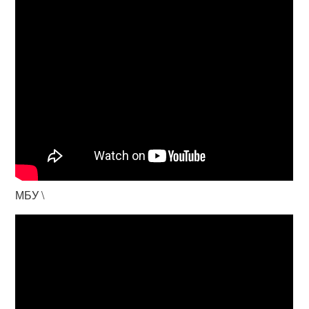
МБУ \