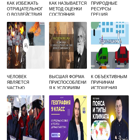
КАК ИЗБЕЖАТЬ
КАК НАЗЫВАЕТСЯ
ПРИРОДНЫЕ
ОТРИЦАТЕЛЬНОГ
МЕТОД ОЦЕНКИ
РЕСУРСЫ
О ВОЗДЕЙСТВИЯ
СОСТОЯНИЯ
ГРЕЦИЯ
ОКРУЖАЮЩЕЙ
ОКРУЖАЮЩЕЙ
СРЕДЫ НА
СРЕДЫ
РАЗВИТИЕ И
ЗДОРОВЬЕ
ЧЕЛОВЕКА
ЧЕЛОВЕК
ВЫСШАЯ ФОРМА
К ОБЪЕКТИВНЫМ
ЯВЛЯЕТСЯ
ПРИСПОСОБЛЕНИ
ПРИЧИНАМ
ЧАСТЬЮ
Я К УСЛОВИЯМ
ИСТОЩЕНИЯ
БИОСФЕРЫ
ОКРУЖАЮЩЕЙ
ЗАГРЯЗНЕНИЯ И
СРЕДЫ
РАЗРУШЕНИЯ
ПРИРОДНОЙ
СРЕДЫ
ОТНОСИТСЯ