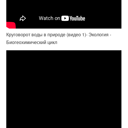
Круговорот воды в природе (видео 1)- Экология -
Биогеохимический цикл