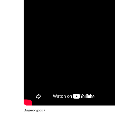
Видео-урок \