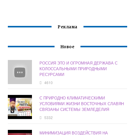
МНОГИЕ ИЗ НИХ
ОРГАНИЗМОВ
ЭКОЛОГИЯ ЭТО
ЯВЛЯЮТСЯ
МЕЖДУ СОБОЙ И
НАУКА ОБ
ПОТЕНЦИАЛЬНЫ
С ОКРУЖАЮЩЕЙ
ЭКОНОМИИ
МИ ПОЧЕМУ
СРЕДОЙ
ДОМАШНЕМ
БЫТЕ ЖИВОТНЫХ
Реклама
Новое
РОССИЯ ЭТО И ОГРОМНАЯ ДЕРЖАВА С
КОЛОССАЛЬНЫМИ ПРИРОДНЫМИ
РЕСУРСАМИ
4610
С ПРИРОДНО КЛИМАТИЧЕСКИМИ
УСЛОВИЯМИ ЖИЗНИ ВОСТОЧНЫХ СЛАВЯН
СВЯЗАНЫ СИСТЕМЫ ЗЕМЛЕДЕЛИЯ
5332
МИНИМИЗАЦИЯ ВОЗДЕЙСТВИЯ НА