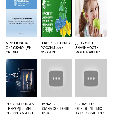
ОПАСНОСТЬ
НАЗЫВАЮТСЯ
МРР ОХРАНА
ГОД ЭКОЛОГИИ В
ДОКАЖИТЕ
ОКРУЖАЮЩЕЙ
РОССИИ 2017
ЗНАЧИМОСТЬ
СРЕДЫ
ЛОГОТИП
МОНИТОРИНГА
КАРТИНКИ
ОКРУЖАЮЩЕЙ
1СЛОВО
СРЕДЫ ДЛЯ
ЗДОРОВЬЯ И
ЖИЗНИ
ЧЕЛОВЕКА
РОССИЯ БОГАТА
НАУКА О
СОГЛАСНО
ПРИРОДНЫМИ
ВЗАИМООТНОШЕ
ОПРЕДЕЛЕНИЮ
РЕСУРСАМИ НО
НИЯХ
КАКОГО УЧЕНОГО