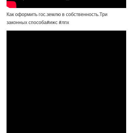
Как оформить гос.землю в собственность.Три
законных способа#ижс #лпх