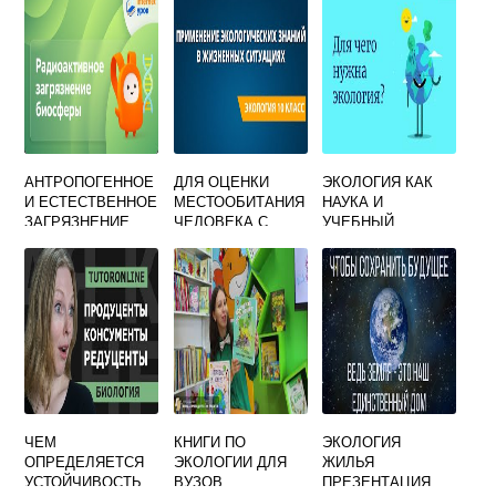
ЭКОЛОГИЯ
ЭКОЛОГИИ
АНТРОПОГЕННОЕ
ДЛЯ ОЦЕНКИ
ЭКОЛОГИЯ КАК
И ЕСТЕСТВЕННОЕ
МЕСТООБИТАНИЯ
НАУКА И
ЗАГРЯЗНЕНИЕ
ЧЕЛОВЕКА С
УЧЕБНЫЙ
БИОСФЕРЫ
ПОЗИЦИЙ
ПРЕДМЕТ
ЭКОЛОГИИ
ОБЯЗАТЕЛЬНО
ПРИНИМАТЬ ВО
ВНИМАНИЕ
ЧЕМ
КНИГИ ПО
ЭКОЛОГИЯ
ОПРЕДЕЛЯЕТСЯ
ЭКОЛОГИИ ДЛЯ
ЖИЛЬЯ
УСТОЙЧИВОСТЬ
ВУЗОВ
ПРЕЗЕНТАЦИЯ