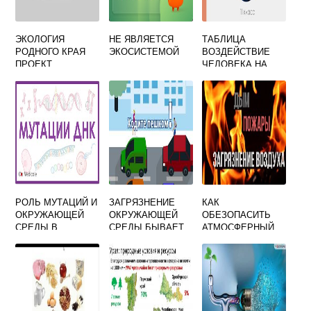
ЭКОЛОГИЯ
НЕ ЯВЛЯЕТСЯ
ТАБЛИЦА
РОДНОГО КРАЯ
ЭКОСИСТЕМОЙ
ВОЗДЕЙСТВИЕ
ПРОЕКТ
ЧЕЛОВЕКА НА
БИОСФЕРУ
РОЛЬ МУТАЦИЙ И
ЗАГРЯЗНЕНИЕ
КАК
ОКРУЖАЮЩЕЙ
ОКРУЖАЮЩЕЙ
ОБЕЗОПАСИТЬ
СРЕДЫ В
СРЕДЫ БЫВАЕТ
АТМОСФЕРНЫЙ
ЭВОЛЮЦИИ
КОЛИЧЕСТВЕННО
ВОЗДУХ ОТ
ЖИВОГО
Е И
ЗАГРЯЗНЕНИЙ
КАЧЕСТВЕННОЕ
ХИМИЯ