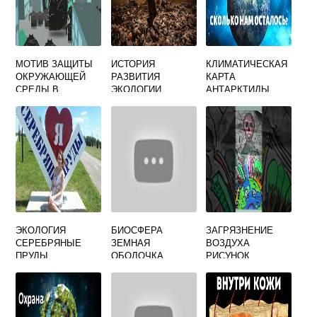
МОТИВ ЗАЩИТЫ
ИСТОРИЯ
КЛИМАТИЧЕСКАЯ
ОКРУЖАЮЩЕЙ
РАЗВИТИЯ
КАРТА
СРЕДЫ В
ЭКОЛОГИИ
АНТАРКТИДЫ
РЕКЛАМЕ
МЕТОДЫ
ПРИМЕРЫ
ИСПОЛЬЗУЕМЫЕ
В
ЭКОЛОГИЧЕСКИХ
ИССЛЕДОВАНИЯХ
ЭКОЛОГИЯ
БИОСФЕРА
ЗАГРЯЗНЕНИЕ
СЕРЕБРЯНЫЕ
ЗЕМНАЯ
ВОЗДУХА
ПРУДЫ
ОБОЛОЧКА
РИСУНОК