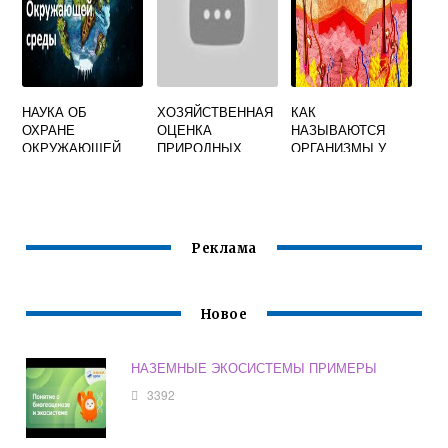
НАУКА ОБ
ХОЗЯЙСТВЕННАЯ
КАК
ОХРАНЕ
ОЦЕНКА
НАЗЫВАЮТСЯ
ОКРУЖАЮЩЕЙ
ПРИРОДНЫХ
ОРГАНИЗМЫ У
СРЕДЫ В
РЕСУРСОВ И
КОТОРЫХ
ЕВРОПЕЙСКИХ
УСЛОВИЙ США
ТЕМПЕРАТУРА
СТРАНАХ
ТЕЛА МАЛО
НАЗЫВАЕТСЯ
ОТЛИЧАЕТСЯ ОТ
ТЕМПЕРАТУРЫ
Реклама
ОКРУЖАЮЩЕЙ
СРЕДЫ
Новое
НАЗЕМНЫЕ ЭКОСИСТЕМЫ ПРИМЕРЫ
3392