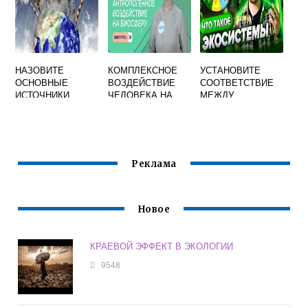
НАЗОВИТЕ
КОМПЛЕКСНОЕ
УСТАНОВИТЕ
ОСНОВНЫЕ
ВОЗДЕЙСТВИЕ
СООТВЕТСТВИЕ
ИСТОЧНИКИ
ЧЕЛОВЕКА НА
МЕЖДУ
ЗАГРЯЗНЕНИЯ
БИОСФЕРУ
ПРИМЕРОМ
ГИДРОСФЕРЫ И
ЭКОСИСТЕМЫ И
ОБОСНУЙТЕ
ЕЕ ТИПОМ
НЕОБХОДИМОСТ
Ь ОХРАНЫ
Реклама
ПРИРОДНЫХ ВОД
Новое
КРАЕВОЙ ЭФФЕКТ В ЭКОЛОГИИ
9548