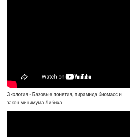
Экология - Базовые понятия, пирамида биомасс и
закон минимума Либиха