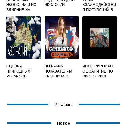
ЭКОЛОГИИ И ИХ
ЭКОЛОГИИ
ВЗАИМОДЕЙСТВИ
ВЛИЯНИЕ НА
Я ПОПУЛЯЦИЙ В
БЕЗОПАСНОСТЬ
БИОЦЕНОЗЕ
ЖИЗНЕДЕЯТЕЛЬН
ОСТИ ЧЕЛОВЕКА
ОЦЕНКА
ПО КАКИМ
ИНТЕГРИРОВАНН
ПРИРОДНЫХ
ПОКАЗАТЕЛЯМ
ОЕ ЗАНЯТИЕ ПО
РЕСУРСОВ
СРАВНИВАЮТ
ЭКОЛОГИИ В
АВСТРАЛИИ
МЕЖДУ СОБОЙ
ПОДГОТОВИТЕЛЬ
РАЗНЫЕ
НОЙ ГРУППЕ
ЭКОСИСТЕМЫ
КОНТРОЛЬНЫЕ
ВОПРОСЫ И
Реклама
ОТВЕТЫ
Новое