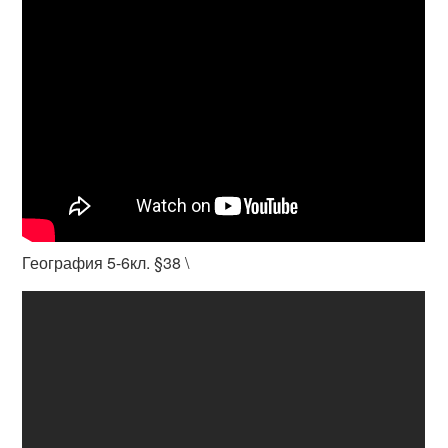
География 5-6кл. §38 \