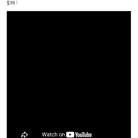
§36 \