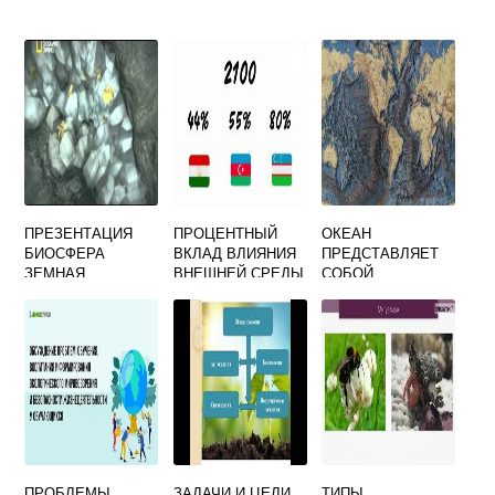
ПРЕЗЕНТАЦИЯ
ПРОЦЕНТНЫЙ
ОКЕАН
БИОСФЕРА
ВКЛАД ВЛИЯНИЯ
ПРЕДСТАВЛЯЕТ
ЗЕМНАЯ
ВНЕШНЕЙ СРЕДЫ
СОБОЙ
ОБОЛОЧКА
И ПРИРОДНО
ОГРОМНУЮ
КЛИМАТИЧЕСКИХ
КЛАДОВУЮ
УСЛОВИЙ НА
ПРИРОДНЫХ
ЗДОРОВЬЕ
РЕСУРСОВ
СОСТАВЛЯЕТ
ПРОБЛЕМЫ
ЗАДАЧИ И ЦЕЛИ
ТИПЫ