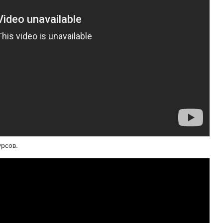
рсов.