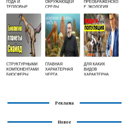
ГОДА И
ОКРУЖАЮЩЕЙ
ПРЕОБРАЖЕНСКО
ТЕПЛОВЫЕ
СРЕДЫ
Е ЭКОЛОГИЯ
КЛИМАТИЧЕСКИЕ
ЖИВОТНЫЕ
ПОЯСА НА ЗЕМЛЕ
СТРУКТУРНЫМИ
ГЛАВНАЯ
ДЛЯ КАКИХ
КОМПОНЕНТАМИ
ХАРАКТЕРНАЯ
ВИДОВ
БИОСФЕРЫ
ЧЕРТА
ХАРАКТЕРНА
ЯВЛЯЮТСЯ
БИОСФЕРЫ
ВЫСОКАЯ
ПОТЕНЦИАЛЬНАЯ
И НИЗКАЯ
УДЕЛЬНАЯ
РОЖДАЕМОСТЬ
Реклама
ЭКОЛОГИЯ
Новое