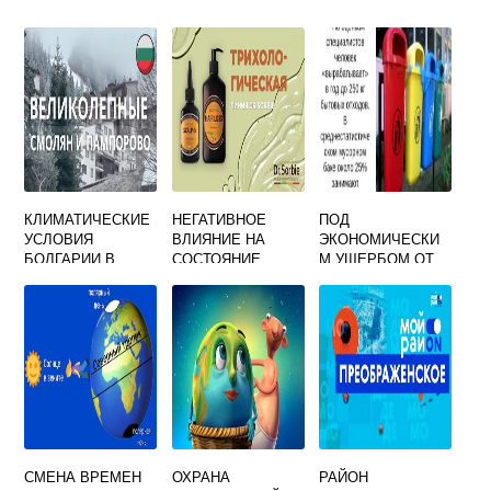
КЛИМАТИЧЕСКИЕ
НЕГАТИВНОЕ
ПОД
УСЛОВИЯ
ВЛИЯНИЕ НА
ЭКОНОМИЧЕСКИ
БОЛГАРИИ В
СОСТОЯНИЕ
М УЩЕРБОМ ОТ
РАЗНЫХ ЧАСТЯХ
ОКРУЖАЮЩЕЙ
ЗАГРЯЗНЕНИЯ
СРЕДЫ
ОКРУЖАЮЩЕЙ
ОКАЗЫВАЕТ
СРЕДЫ
ПОНИМАЕТСЯ
СМЕНА ВРЕМЕН
ОХРАНА
РАЙОН