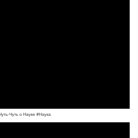
уть-Чуть о Науке #Наука