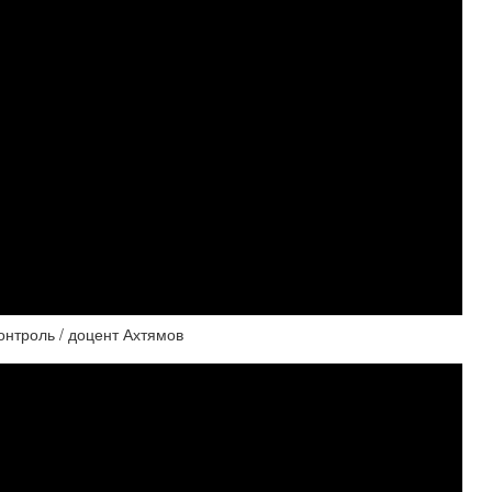
контроль / доцент Ахтямов