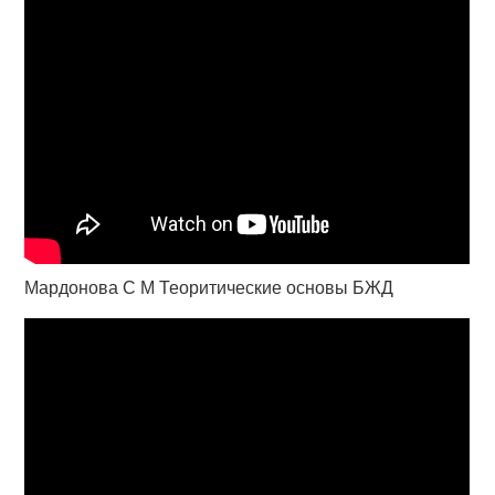
Мардонова С М Теоритические основы БЖД