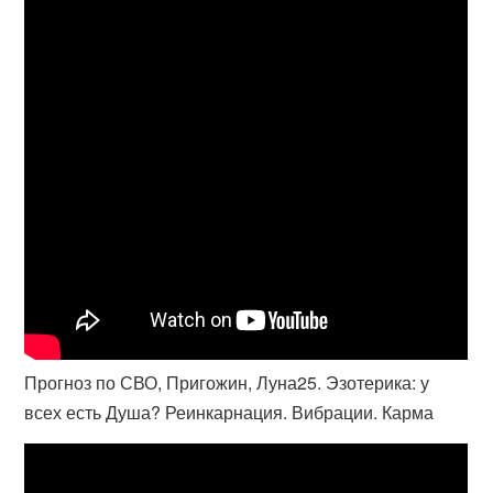
Прогноз по СВО, Пригожин, Луна25. Эзотерика: у
всех есть Душа? Реинкарнация. Вибрации. Карма