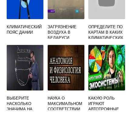
КЛИМАТИЧЕСКИЙ
ЗАГРЯЗНЕНИЕ
ОПРЕДЕЛИТЕ ПО
ПОЯС ДАНИИ
ВОЗДУХА В
КАРТАМ В КАКИХ
БЕЛАРУСИ
КЛИМАТИЧЕСКИХ
ПОЯСАХ
РАСПОЛОЖЕНЫ
АФРИКА
АВСТРАЛИЯ
СЕВЕРНАЯ
АМЕРИКА
ВЫБЕРИТЕ
НАУКА О
КАКУЮ РОЛЬ
НАСКОЛЬКО
МАКСИМАЛЬНОМ
ИГРАЮТ
ЗНАЧИМА НА
СООТВЕТСТВИИ
АВТОТРОФНЫЕ
ДАННЫЙ МОМЕНТ
ПАРАМЕТРОВ
ОРГАНИЗМЫ В
ЭКОЛОГИЯ КАК
МАШИНЫ И
ЭКОСИСТЕМАХ
НАУКА ДЛЯ
ОКРУЖАЮЩЕЙ
ЧЕЛОВЕКА
СРЕДЫ