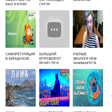
ВАШ ВЗГЛЯД
СРЕДЕ
МОГУТ ОБИТАТЬ
В РАЗНЫХ
ПРИРОДНО
КЛИМАТИЧЕСКИХ
ЗОНАХ ПОЧЕМУ
САМОРЕГУЛЯЦИЯ
БОЛЬШОЙ
УЧЕНЫЕ
В БИОЦЕНОЗЕ
КРУГОВОРОТ
ЭКОЛОГИ ЧЕМ
ВЕЩЕСТВ В
ЗАНИМАЮТСЯ
БИОСФЕРЕ