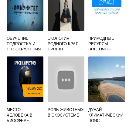
ОБУЧЕНИЕ
ЭКОЛОГИЯ
ПРИРОДНЫЕ
ПОДРОСТКА И
РОДНОГО КРАЯ
РЕСУРСЫ
ЕГО ОКРУЖЕНИЯ
ПРОЕКТ
ВОСТОЧНО
ПРИНЦИПАМ
ЕВРОПЕЙСКОЙ
СОЗДАНИЯ
РАВНИНЫ
БЕЗОПАСНОЙ
ТАБЛИЦА
ОКРУЖАЮЩЕЙ
СРЕДЫ
МЕСТО
РОЛЬ ЖИВОТНЫХ
ДУНАЙ
ЧЕЛОВЕКА В
В ЭКОСИСТЕМЕ
КЛИМАТИЧЕСКИЙ
БИОСФЕРЕ
ПОЯС