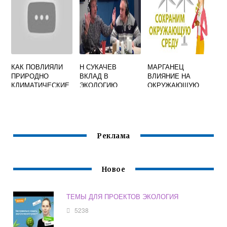
ИСПОЛЬЗОВАНЫ
РАСПРОСТРАНЕН
ГЛАВНЫХ
В ХОЗ
ИЯ ПОСТОЯННЫХ
ДЕЯТЕЛЬНОСТИ
ВЕТРОВ
КАК ПОВЛИЯЛИ
Н СУКАЧЕВ
МАРГАНЕЦ
ПРИРОДНО
ВКЛАД В
ВЛИЯНИЕ НА
КЛИМАТИЧЕСКИЕ
ЭКОЛОГИЮ
ОКРУЖАЮЩУЮ
УСЛОВИЯ НА
СРЕДУ
ЗАНЯТИЯ
ЖИТЕЛЕЙ
ДРЕВНЕЙ
ПАЛЕСТИНЫ
Реклама
Новое
ТЕМЫ ДЛЯ ПРОЕКТОВ ЭКОЛОГИЯ
5238