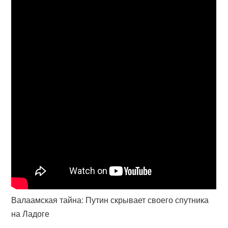
Валаамская тайна: Путин скрывает своего спутника
на Ладоге