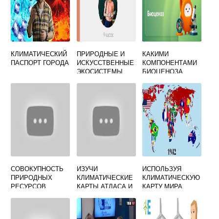
КЛИМАТИЧЕСКИЙ
ПРИРОДНЫЕ И
КАКИМИ
ПАСПОРТ ГОРОДА
ИСКУССТВЕННЫЕ
КОМПОНЕНТАМИ
ЭКОСИСТЕМЫ
БИОЦЕНОЗА
ТАБЛИЦА
ЯВЛЯЮТСЯ
АВТОТРОФНЫЕ
РАСТЕНИЯ
СОВОКУПНОСТЬ
ИЗУЧИ
ИСПОЛЬЗУЯ
ПРИРОДНЫХ
КЛИМАТИЧЕСКИЕ
КЛИМАТИЧЕСКУЮ
РЕСУРСОВ
КАРТЫ АТЛАСА И
КАРТУ МИРА
ТЕРРИТОРИИ
ДОПОЛНИ
СОСТАВЬТЕ
КОТОРЫЕ МОГУТ
ПРЕДЛОЖЕНИЯ О
СРАВНИТЕЛЬНУЮ
БЫТЬ
МЕСТАХ
ХАРАКТЕРИСТИКУ