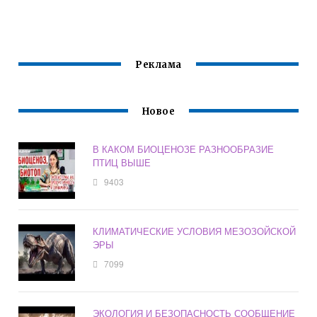
Я НАУКА В
ГЛОБАЛЬНЫХ
РЕШЕНИИ
ИЗМЕНЕНИЙ
ПРИРОДОПОЛЬЗО
КЛИМАТА
ВАНИЯ И
ЯВЛЯЕТСЯ
ЭКОЛОГИИ
ИНТЕНСИВНОЕ
Реклама
ПРОБЛЕМ
ТАЯНИЕ
ЛЕДНИКОВ
Новое
В КАКОМ БИОЦЕНОЗЕ РАЗНООБРАЗИЕ
ПТИЦ ВЫШЕ
9403
КЛИМАТИЧЕСКИЕ УСЛОВИЯ МЕЗОЗОЙСКОЙ
ЭРЫ
7099
ЭКОЛОГИЯ И БЕЗОПАСНОСТЬ СООБЩЕНИЕ