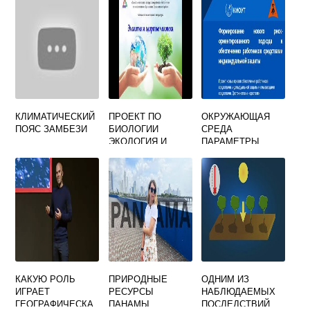
ОКРУЖАЮЩУЮ
ПОЯСЕ
СРЕДУ КЕМ
УВЛАЖНЕНИЕ
РАЗРАБАТЫВАЮТ
ИЗБЫТОЧНОЕ
СЯ
КЛИМАТИЧЕСКИЙ
ПРОЕКТ ПО
ОКРУЖАЮЩАЯ
ПОЯС ЗАМБЕЗИ
БИОЛОГИИ
СРЕДА
ЭКОЛОГИЯ И
ПАРАМЕТРЫ
ЗДОРОВЬЕ
КОТОРОЙ
ЧЕЛОВЕКА
СООТВЕТСТВУЮТ
УСТАНОВЛЕННЫ
М СТАНДАРТАМ
ОБЕСПЕЧИВАЮЩ
ИМ ОХРАНУ
КАКУЮ РОЛЬ
ПРИРОДНЫЕ
ОДНИМ ИЗ
ИГРАЕТ
РЕСУРСЫ
НАБЛЮДАЕМЫХ
ГЕОГРАФИЧЕСКА
ПАНАМЫ
ПОСЛЕДСТВИЙ