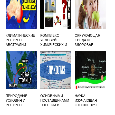
ВЫВОД КРАТКО
СДЕЛАЙТЕ
КЛИМАТИЧЕСКИЕ
КОМПЛЕКС
ОКРУЖАЮЩАЯ
РЕСУРСЫ
УСЛОВИЙ
СРЕДА И
АВСТРАЛИИ
ХИМИЧЕСКИХ И
ЗДОРОВЬЕ
ФИЗИЧЕСКИХ
НАСЕЛЕНИЯ
ОКРУЖАЮЩЕЙ
СРЕДЫ
ВЛИЯЮЩИХ НА
ЖИВОЙ
ОРГАНИЗМ
ПРИРОДНЫЕ
ОСНОВНЫМИ
НАУКА
УСЛОВИЯ И
ПОСТАВЩИКАМИ
ИЗУЧАЮЩАЯ
РЕСУРСЫ
ЭНЕРГИИ В
ОТНОШЕНИЯ
ИНДОНЕЗИИ
БИОЦЕНОЗЕ
ОРГАНИЗМОВ
ЯВЛЯЮТСЯ
МЕЖДУ СОБОЙ И